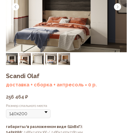
Scandi Olaf
доставка + сборка + антресоль = 0 р.
256 464
₽
Размер спального места
габариты/в разложенном виде (ШхВхГ):
140х200:
2486х2400х366 / 2486х2400х2180 мм