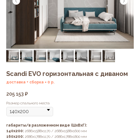
Scandi EVO горизонтальная с диваном
доставка + сборка = 0 р.
205 153
₽
Размер спального места
габариты/в разложенном виде (ШхВхГ):
140х200:
2686х1588х1170 / 2686х1588х1600 мм
160х200:
2686х1788х1170 / 2686х1788х1800 мм