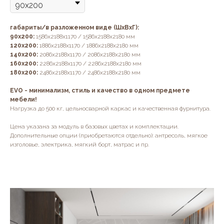
габариты/в разложенном виде (ШхВхГ):
90х200:
1586х2188х1170 / 1586х2188х2180 мм
120х200:
1886х2188х1170 / 1886х2188х2180 мм
140х200:
2086х2188х1170 / 2086х2188х2180 мм
160х200:
2286х2188х1170 / 2286х2188х2180 мм
180х200:
2486х2188х1170 / 2486х2188х2180 мм
EVO - минимализм, стиль и качество в одном предмете
мебели!
Нагрузка до 500 кг, цельносварной каркас и качественная фурнитура.
Цена указана за модуль в базовых цветах и комплектации.
Дополнительные опции (приобретаются отдельно): антресоль, мягкое
изголовье, электрика, мягкий борт, матрас и пр.