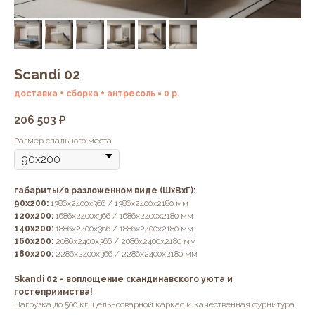
Scandi 02
доставка + сборка + антресоль = 0 р.
206 503
₽
Размер спального места
габариты/в разложенном виде (ШхВхГ):
90х200:
1386х2400х366 / 1386х2400х2180 мм
120х200:
1686х2400х366 / 1686х2400х2180 мм
140х200:
1886х2400х366 / 1886х2400х2180 мм
160х200:
2086х2400х366 / 2086х2400х2180 мм
180х200:
2286х2400х366 / 2286х2400х2180 мм
Skandi 02 - воплощение скандинавского уюта и
гостеприимства!
Нагрузка до 500 кг, цельносварной каркас и качественная фурнитура.