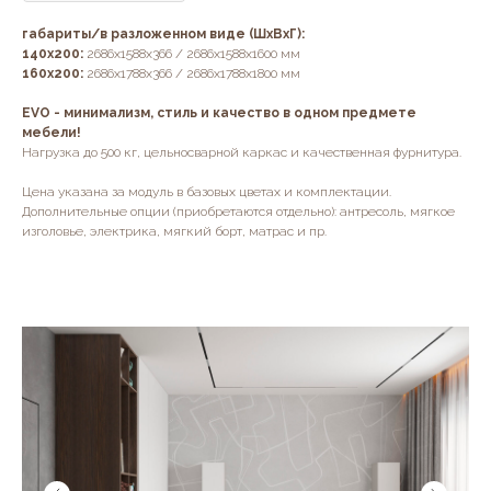
габариты/в разложенном виде (ШхВхГ):
140х200:
2686х1588х366 / 2686х1588х1600 мм
160х200:
2686х1788х366 / 2686х1788х1800 мм
EVO - минимализм, стиль и качество в одном предмете
мебели!
Нагрузка до 500 кг, цельносварной каркас и качественная фурнитура.
Цена указана за модуль в базовых цветах и комплектации.
Дополнительные опции (приобретаются отдельно): антресоль, мягкое
изголовье, электрика, мягкий борт, матрас и пр.