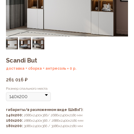
Scandi But
доставка + сборка + антресоль = 0 р.
261 016
₽
Размер спального места
габариты/в разложенном виде (ШхВхГ):
140х200:
2686х2400х366/ 2686х2400х2180 мм
160х200:
2886х2400х366 / 2886х2400х2180 мм
180х200:
3086х2400х366 / 3086х2400х2180 мм