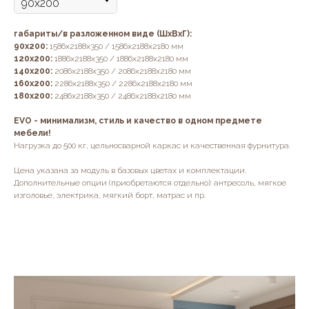
габариты/в разложенном виде (ШхВхГ):
90х200:
1586х2188х350 / 1586х2188х2180 мм
120х200:
1886х2188х350 / 1886х2188х2180 мм
140х200:
2086х2188х350 / 2086х2188х2180 мм
160х200:
2286х2188х350 / 2286х2188х2180 мм
180х200:
2486х2188х350 / 2486х2188х2180 мм
EVO - минимализм, стиль и качество в одном предмете
мебели!
Нагрузка до 500 кг, цельносварной каркас и качественная фурнитура.
Цена указана за модуль в базовых цветах и комплектации.
Дополнительные опции (приобретаются отдельно): антресоль, мягкое
изголовье, электрика, мягкий борт, матрас и пр.