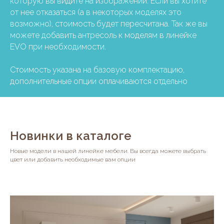
которую вы видите на изображении. Если вы хотите
от нее отказаться (а в некоторых моделях это
возможно), стоимость будет пересчитана. Так же вы
можете добавить антресоль к моделям в линейке
EVO при необходимости.
Стоимость указана на базовую комплектацию,
дополнительные опции оплачиваются отдельно
Новинки в каталоге
Новые модели в нашей линейке мебели. Вы всегда можете выбрать
цвет или добавить необходимые вам опции