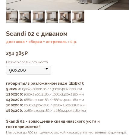
Scandi 02 с диваном
доставка + сборка + антресоль = 0 р.
254 985
₽
Размер спального места
габариты/в разложенном виде (ШхВхГ):
90х200:
1386х2400х1186 / 1386х2400х2180 мм
120х200:
1686х2400х1186 / 1686х2400х2180 мм
140х200:
1886х2400х1186 / 1886х2400х2180 мм
160х200:
2086х2400х1186 / 2086х2400х2180 мм
180х200:
2286х2400х1186 / 2286х2400х2180 мм
Skandi 02 - воплощение скандинавского уюта и
гостеприимства!
Нагрузка до 500 кг, цельносварной каркас и качественная фурнитура.