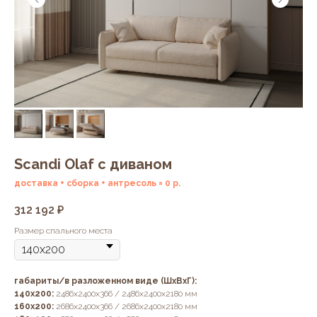
Scandi Olaf с диваном
доставка + сборка + антресоль = 0 р.
312 192
₽
Размер спального места
габариты/в разложенном виде (ШхВхГ):
140х200:
2486х2400х366 / 2486х2400х2180 мм
160х200:
2686х2400х366 / 2686х2400х2180 мм