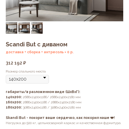
Scandi But с диваном
доставка + сборка + антресоль = 0 р.
312 192
₽
Размер спального места
габариты/в разложенном виде (ШхВхГ):
140х200:
2686х2400х1186/ 2686х2400х2180 мм
160х200:
2886х2400х1186 / 2886х2400х2180 мм
180х200:
3086х2400х1186 / 3086х2400х2180 мм
Skandi But - покорит ваше сердечко, как покорил наше ❤️!
Нагрузка до 500 кг, цельносварной каркас и качественная фурнитура.